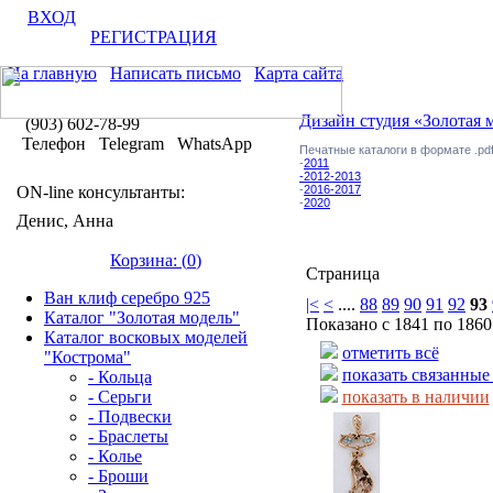
ВХОД
РЕГИСТРАЦИЯ
На главную
Написать письмо
Карта сайта
Дизайн студия «Золотая 
(903) 602-78-99
Телефон Telegram WhatsApp
Печатные каталоги в формате .pdf
-
2011
-2012-2013
ON-line консультанты:
-
2016-2017
-
2020
Денис, Анна
Корзина: (
0
)
Страница
Ван клиф серебро 925
|<
<
....
88
89
90
91
92
93
Каталог "Золотая модель"
Показано с 1841 по 1860
Каталог восковых моделей
отметить всё
"Кострома"
показать связанные
- Кольца
- Серьги
показать в наличии
- Подвески
- Браслеты
- Колье
- Броши