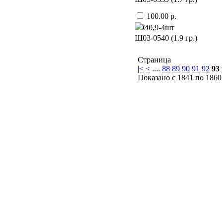
100.00 р.
Ø0,9-4шт
Ш03-0540 (1.9 гр.)
Страница
|<
<
....
88
89
90
91
92
93
Показано с 1841 по 1860