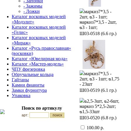
- Запонки
- Зажимы
- Ложки
маркиз7*3,5 -
Каталог восковых моделей
2шт, ᴓ3 - 1шт;
«Модэлит»
маркиз7*3,5 - 2шт,
Каталог восковых моделей
ᴓ3 - 1шт;
«Гелис»
Ш03-0518 (6.6 гр.)
Каталог восковых моделей
«Мираж»
Каталог «Русь православная»
(восковки)
Каталог «Ювелирная мода»
Каталог «Мастер-модель»
ЧПУ фрезеровка
маркиз7*3,5 -
Обручальные кольца
2шт, ᴓ3 - 1шт; ᴓ1,75
Гайтаны
- 23шт
Камни фианиты
Замки фурнитура
Ш03-0519 (6.1 гр.)
Упаковка
ᴓ2,5-3шт, ᴓ2-6шт,
маркиз 5*2,5-2шт;
Поиск по артикулу
ᴓ1,5-33шт
арт:
Ш03-0520 (6.8 гр.)
100.00 р.