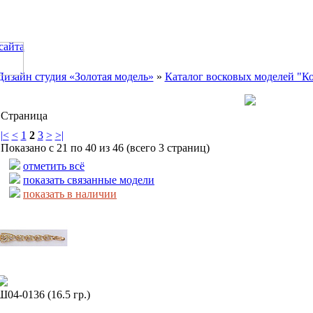
сайта
Дизайн студия «Золотая модель»
»
Каталог восковых моделей "К
Страница
|<
<
1
2
3
>
>|
Показано с 21 по 40 из 46 (всего 3 страниц)
отметить всё
показать связанные модели
показать в наличии
Ш04-0136 (16.5 гр.)