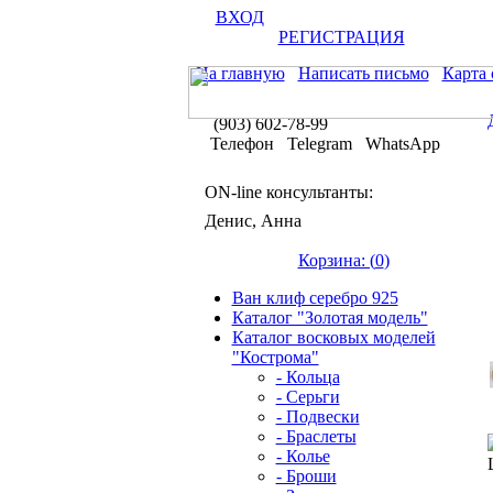
ВХОД
РЕГИСТРАЦИЯ
На главную
Написать письмо
Карта 
(903) 602-78-99
Телефон Telegram WhatsApp
ON-line консультанты:
Денис, Анна
Корзина: (
0
)
Ван клиф серебро 925
Каталог "Золотая модель"
Каталог восковых моделей
"Кострома"
- Кольца
- Серьги
- Подвески
- Браслеты
- Колье
- Броши