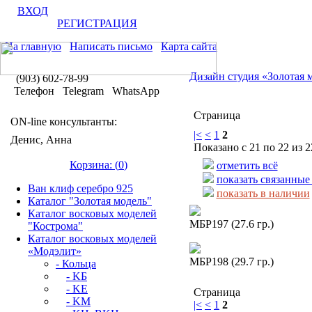
ВХОД
РЕГИСТРАЦИЯ
На главную
Написать письмо
Карта сайта
Дизайн студия «Золотая 
(903) 602-78-99
Телефон Telegram WhatsApp
Страница
ON-line консультанты:
|<
<
1
2
Денис, Анна
Показано с 21 по 22 из 2
Корзина: (
0
)
отметить всё
показать связанные
Ван клиф серебро 925
показать в наличии
Каталог "Золотая модель"
Каталог восковых моделей
МБР197 (27.6 гр.)
"Кострома"
Каталог восковых моделей
«Модэлит»
МБР198 (29.7 гр.)
- Кольца
- KБ
- KЕ
Страница
- KМ
|<
<
1
2