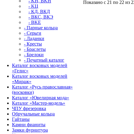
- KН, BKН
Показано с 21 по 22 из 2
- KЦ
- КД, ВКД
- ВКС, BКЭ
- BKЕ
- Парные кольца
- Серьги
- Ладанки
- Кресты
- Браслеты
- Брелоки
- Печатный каталог
Каталог восковых моделей
«Гелис»
Каталог восковых моделей
«Мираж»
Каталог «Русь православная»
(восковки)
Каталог «Ювелирная мода»
Каталог «Мастер-модель»
ЧПУ фрезеровка
Обручальные кольца
Гайтаны
Камни фианиты
Замки фурнитура