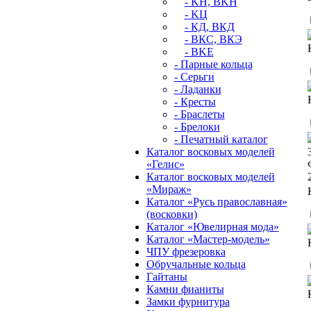
- KН, BKН
- KЦ
- КД, ВКД
- ВКС, BКЭ
- BKЕ
- Парные кольца
- Серьги
- Ладанки
- Кресты
- Браслеты
- Брелоки
- Печатный каталог
Каталог восковых моделей
«Гелис»
Каталог восковых моделей
«Мираж»
Каталог «Русь православная»
(восковки)
Каталог «Ювелирная мода»
Каталог «Мастер-модель»
ЧПУ фрезеровка
Обручальные кольца
Гайтаны
Камни фианиты
Замки фурнитура