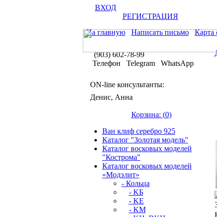
ВХОД
РЕГИСТРАЦИЯ
На главную
Написать письмо
Карта 
(903) 602-78-99
Телефон Telegram WhatsApp
ON-line консультанты:
Денис, Анна
Корзина: (
0
)
Ван клиф серебро 925
Каталог "Золотая модель"
Каталог восковых моделей
"Кострома"
Каталог восковых моделей
«Модэлит»
- Кольца
- KБ
- KЕ
- KМ