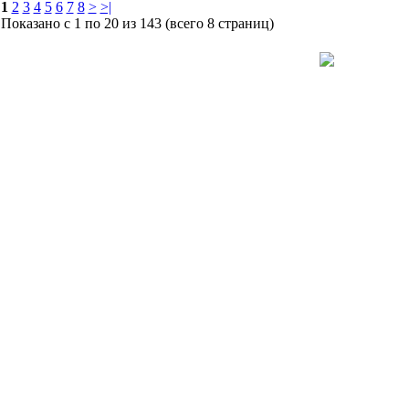
1
2
3
4
5
6
7
8
>
>|
Показано с 1 по 20 из 143 (всего 8 страниц)