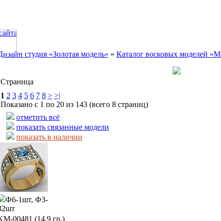
сайта
Дизайн студия «Золотая модель»
»
Каталог восковых моделей «М
Страница
1
2
3
4
5
6
7
8
>
>|
Показано с 1 по 20 из 143 (всего 8 страниц)
отметить всё
показать связанные модели
показать в наличии
Ф6-1шт, Ф3-
32шт
KМ-00481 (14.9 гр.)