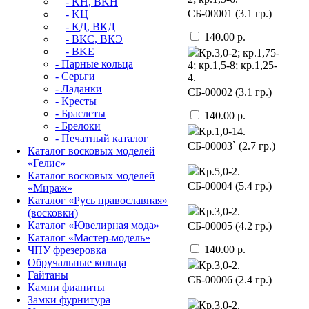
- KН, BKН
CБ-00001 (3.1 гр.)
- KЦ
- КД, ВКД
140.00 р.
- ВКС, BКЭ
- BKЕ
Кр.3,0-2; кр.1,75-
- Парные кольца
4; кр.1,5-8; кр.1,25-
- Серьги
4.
- Ладанки
CБ-00002 (3.1 гр.)
- Кресты
- Браслеты
140.00 р.
- Брелоки
Кр.1,0-14.
- Печатный каталог
CБ-00003` (2.7 гр.)
Каталог восковых моделей
«Гелис»
Кр.5,0-2.
Каталог восковых моделей
CБ-00004 (5.4 гр.)
«Мираж»
Каталог «Русь православная»
Кр.3,0-2.
(восковки)
Каталог «Ювелирная мода»
CБ-00005 (4.2 гр.)
Каталог «Мастер-модель»
140.00 р.
ЧПУ фрезеровка
Обручальные кольца
Кр.3,0-2.
Гайтаны
CБ-00006 (2.4 гр.)
Камни фианиты
Замки фурнитура
Кр.3,0-2.