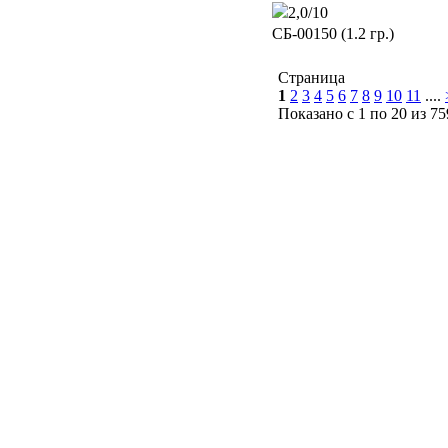
2,0/10
CБ-00150 (1.2 гр.)
Страница
1
2
3
4
5
6
7
8
9
10
11
....
Показано с 1 по 20 из 75