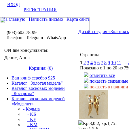
ВХОД
РЕГИСТРАЦИЯ
На главную
Написать письмо
Карта сайта
Дизайн студия «Золотая 
(903) 602-78-99
Телефон Telegram WhatsApp
ON-line консультанты:
Страница
Денис, Анна
1
2
3
4
5
6
7
8
9
10
11
....
Показано с 1 по 20 из 75
Корзина: (
0
)
отметить всё
Ван клиф серебро 925
показать связанные
Каталог "Золотая модель"
показать в наличии
Каталог восковых моделей
"Кострома"
Каталог восковых моделей
«Модэлит»
- Кольца
- KБ
- KЕ
Кр.3,0-2; кр.1,75-
- KМ
2; кр.1,5-6.