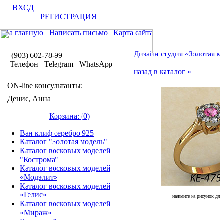
ВХОД
РЕГИСТРАЦИЯ
На главную
Написать письмо
Карта сайта
Дизайн студия «Золотая 
(903) 602-78-99
Телефон Telegram WhatsApp
назад в каталог »
ON-line консультанты:
Денис, Анна
Корзина: (
0
)
Ван клиф серебро 925
Каталог "Золотая модель"
Каталог восковых моделей
"Кострома"
Каталог восковых моделей
«Модэлит»
Каталог восковых моделей
«Гелис»
нажмите на рисунок дл
Каталог восковых моделей
«Мираж»