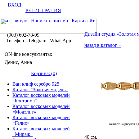
ВХОД
РЕГИСТРАЦИЯ
На главную
Написать письмо
Карта сайта
Дизайн студия «Золотая 
(903) 602-78-99
Телефон Telegram WhatsApp
назад в каталог »
ON-line консультанты:
Денис, Анна
Корзина: (
0
)
Ван клиф серебро 925
Каталог "Золотая модель"
Каталог восковых моделей
"Кострома"
Каталог восковых моделей
«Модэлит»
Каталог восковых моделей
«Гелис»
нажмите на рисунок дл
Каталог восковых моделей
«Мираж»
40 см.