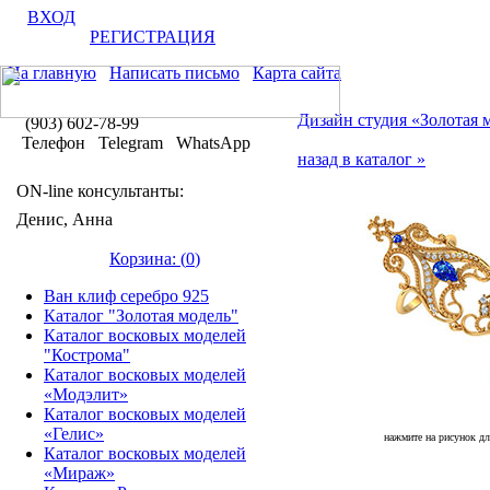
ВХОД
РЕГИСТРАЦИЯ
На главную
Написать письмо
Карта сайта
Дизайн студия «Золотая 
(903) 602-78-99
Телефон Telegram WhatsApp
назад в каталог »
ON-line консультанты:
Денис, Анна
Корзина: (
0
)
Ван клиф серебро 925
Каталог "Золотая модель"
Каталог восковых моделей
"Кострома"
Каталог восковых моделей
«Модэлит»
Каталог восковых моделей
«Гелис»
нажмите на рисунок дл
Каталог восковых моделей
«Мираж»