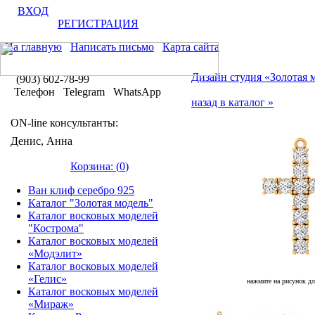
ВХОД
РЕГИСТРАЦИЯ
На главную
Написать письмо
Карта сайта
Дизайн студия «Золотая 
(903) 602-78-99
Телефон Telegram WhatsApp
назад в каталог »
ON-line консультанты:
Денис, Анна
Корзина: (
0
)
Ван клиф серебро 925
Каталог "Золотая модель"
Каталог восковых моделей
"Кострома"
Каталог восковых моделей
«Модэлит»
Каталог восковых моделей
«Гелис»
нажмите на рисунок дл
Каталог восковых моделей
«Мираж»