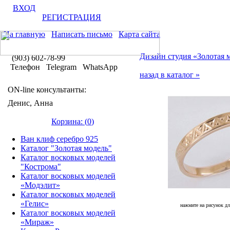
ВХОД
РЕГИСТРАЦИЯ
На главную
Написать письмо
Карта сайта
Дизайн студия «Золотая 
(903) 602-78-99
Телефон Telegram WhatsApp
назад в каталог »
ON-line консультанты:
Денис, Анна
Корзина: (
0
)
Ван клиф серебро 925
Каталог "Золотая модель"
Каталог восковых моделей
"Кострома"
Каталог восковых моделей
«Модэлит»
Каталог восковых моделей
«Гелис»
нажмите на рисунок дл
Каталог восковых моделей
«Мираж»