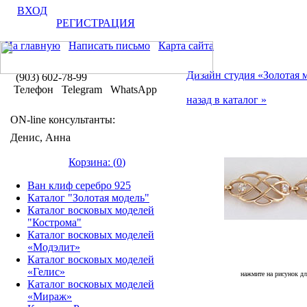
ВХОД
РЕГИСТРАЦИЯ
На главную
Написать письмо
Карта сайта
Дизайн студия «Золотая 
(903) 602-78-99
Телефон Telegram WhatsApp
назад в каталог »
ON-line консультанты:
Денис, Анна
Корзина: (
0
)
Ван клиф серебро 925
Каталог "Золотая модель"
Каталог восковых моделей
"Кострома"
Каталог восковых моделей
«Модэлит»
Каталог восковых моделей
«Гелис»
нажмите на рисунок дл
Каталог восковых моделей
«Мираж»