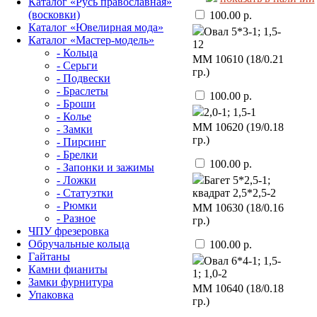
Каталог «Русь православная»
(восковки)
100.00 р.
Каталог «Ювелирная мода»
Овал 5*3-1; 1,5-
Каталог «Мастер-модель»
12
- Кольца
ММ 10610 (18/0.21
- Серьги
гр.)
- Подвески
- Браслеты
100.00 р.
- Броши
2,0-1; 1,5-1
- Колье
ММ 10620 (19/0.18
- Замки
гр.)
- Пирсинг
- Брелки
100.00 р.
- Запонки и зажимы
- Ложки
Багет 5*2,5-1;
- Статуэтки
квадрат 2,5*2,5-2
- Рюмки
ММ 10630 (18/0.16
- Разное
гр.)
ЧПУ фрезеровка
Обручальные кольца
100.00 р.
Гайтаны
Овал 6*4-1; 1,5-
Камни фианиты
1; 1,0-2
Замки фурнитура
ММ 10640 (18/0.18
Упаковка
гр.)