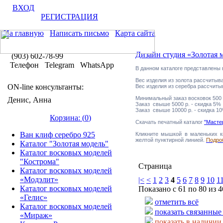
ВХОД
РЕГИСТРАЦИЯ
На главную
Написать письмо
Карта сайта
Дизайн студия «Золотая 
(903) 602-78-99
Телефон Telegram WhatsApp
В данном каталоге представлены
Вес изделия из золота рассчитыва
ON-line консультанты:
Вес изделия из серебра рассчитыв
Минимальный заказ восковок 500 
Денис, Анна
Заказ свыше 5000 р. - скидка 5%
Заказ свыше 10000 р. - скидка 1
Корзина: (
0
)
Скачать печатный каталог
"Масте
Ван клиф серебро 925
Кликните мышкой в маленьких кв
желтой пунктирной линией.
Подроб
Каталог "Золотая модель"
Каталог восковых моделей
"Кострома"
Страница
Каталог восковых моделей
«Модэлит»
|<
<
1
2
3
4
5
6
7
8
9
10
1
Каталог восковых моделей
Показано с 61 по 80 из 4
«Гелис»
отметить всё
Каталог восковых моделей
показать связанные
«Мираж»
показать в наличии